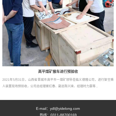
高平煤矿猴车进行预验收
2021年5月31日，山西省晋城市高平市一煤矿领导莅临义德隆公司，进行架空乘
人装置现场预验收，公司总经理崔红春、副总陈兴来、经理时力震等...
E-mail：ydl@yidelong.com
热线：0311-88700169