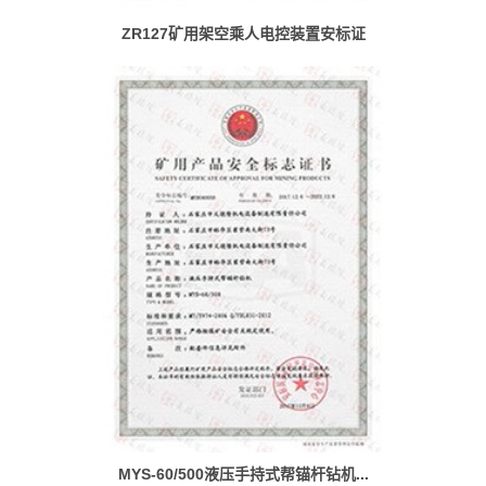
ZR127矿用架空乘人电控装置安标证
MYS-60/500液压手持式帮锚杆钻机...