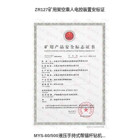
ZR127矿用架空乘人电控装置安标证
MYS-60/500液压手持式帮锚杆钻机...